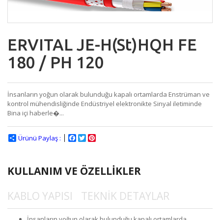
ERVITAL JE-H(St)HQH FE
180 / PH 120
İnsanların yoğun olarak bulunduğu kapalı ortamlarda Enstrüman ve
kontrol mühendisliğinde Endüstriyel elektronikte Sinyal iletiminde
Bina içi haberle�...
Ürünü Paylaş :
Facebook
Twitter
Pinterest
KULLANIM VE ÖZELLİKLER
KABLO YAPISI
TEKNİK DETAYLAR
İnsanların yoğun olarak bulunduğu kapalı ortamlarda