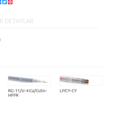
Facebook
Twitter
Pinterest
K DETAYLAR
R
LSZH Çİ
TEL
RG-11/U-4 Cu/CuSn-
LIYCY-CY
HFFR