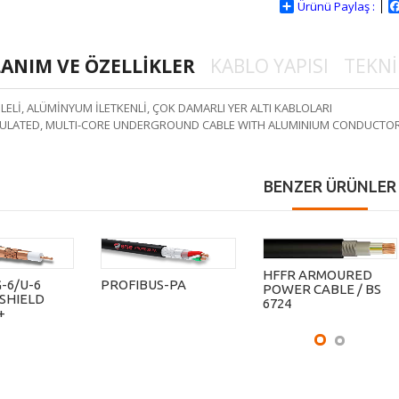
Ürünü Paylaş :
ANIM VE ÖZELLİKLER
KABLO YAPISI
TEKNİ
LELİ, ALÜMİNYUM İLETKENLİ, ÇOK DAMARLI YER ALTI KABLOLARI
SULATED, MULTI-CORE UNDERGROUND CABLE WITH ALUMINIUM CONDUCTO
BENZER ÜRÜNLER
HFFR ARMOURED
-6/U-6
PROFIBUS-PA
POWER CABLE / BS
ISHIELD
6724
+