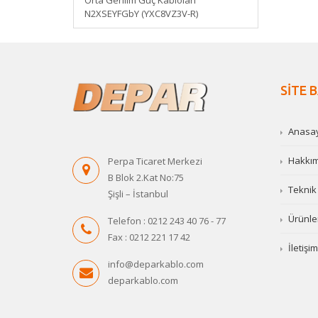
Orta Gerilim Güç Kabloları
N2XSEYFGbY (YXC8VZ3V-R)
SİTE 
Anasa
Hakkımı
Perpa Ticaret Merkezi
B Blok 2.Kat No:75
Teknik 
Şişli – İstanbul
Ürünle
Telefon : 0212 243 40 76 - 77
Fax : 0212 221 17 42
İletişim
info@deparkablo.com
deparkablo.com