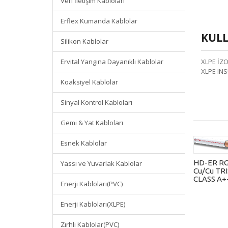
Veri İletişim Kabloları
Erflex Kumanda Kablolar
KULL
Silikon Kablolar
Ervital Yangına Dayanıklı Kablolar
XLPE İZO
XLPE IN
Koaksiyel Kablolar
Sinyal Kontrol Kabloları
Gemi & Yat Kabloları
Esnek Kablolar
HD-ER RG
Yassı ve Yuvarlak Kablolar
Cu/Cu TR
CLASS A+
Enerji Kabloları(PVC)
Enerji Kabloları(XLPE)
Zırhlı Kablolar(PVC)