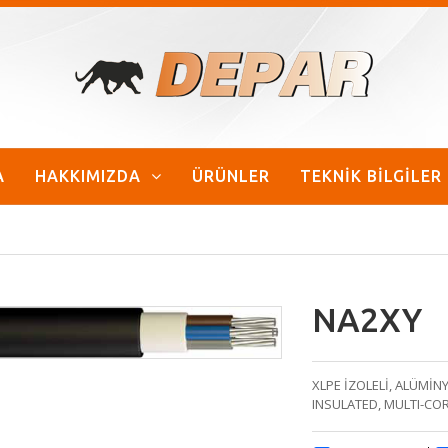
A
HAKKIMIZDA
ÜRÜNLER
TEKNİK BİLGİLER
NA2XY
XLPE İZOLELİ, ALÜMİN
INSULATED, MULTI-C