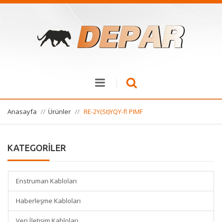
Anasayfa
Ürünler
RE-2Y(St)YQY-fl PIMF
KATEGORİLER
Enstruman Kabloları
Haberleşme Kabloları
Veri İletişim Kabloları