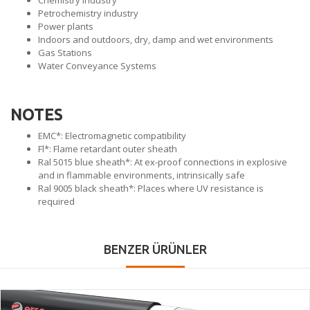
Chemistry industry
Petrochemistry industry
Power plants
Indoors and outdoors, dry, damp and wet environments
Gas Stations
Water Conveyance Systems
NOTES
EMC*: Electromagnetic compatibility
Fl*: Flame retardant outer sheath
Ral 5015 blue sheath*: At ex-proof connections in explosive
and in flammable environments, intrinsically safe
Ral 9005 black sheath*: Places where UV resistance is
required
BENZER ÜRÜNLER