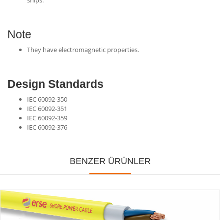
ships.
Note
They have electromagnetic properties.
Design Standards
IEC 60092-350
IEC 60092-351
IEC 60092-359
IEC 60092-376
BENZER ÜRÜNLER